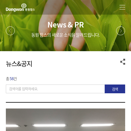
News & PR
동원 팜스의 새로운 소식을 알려드립니다.
뉴스&공지
검
총
58
건
색
검색