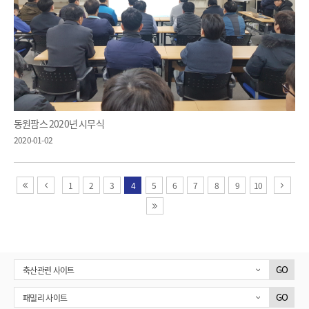
동원팜스 2020년 시무식
2020-01-02
첫 페이지
이전 페이지
1
2
3
4
5
6
7
8
9
10
다음 
마지막 페이지
GO
축산관련 사이트
GO
패밀리 사이트