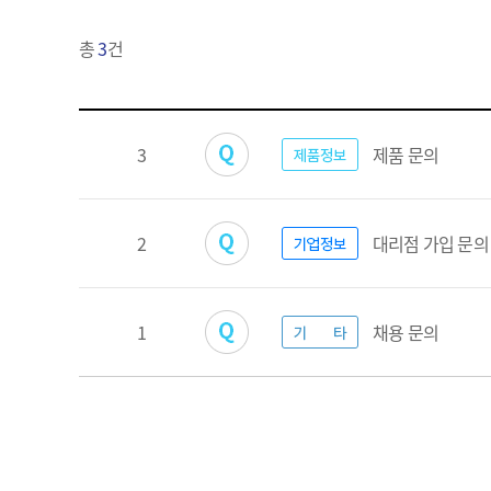
검
총
3
건
색
제품정보
3
제품 문의
기업정보
2
대리점 가입 문의
기타
1
채용 문의