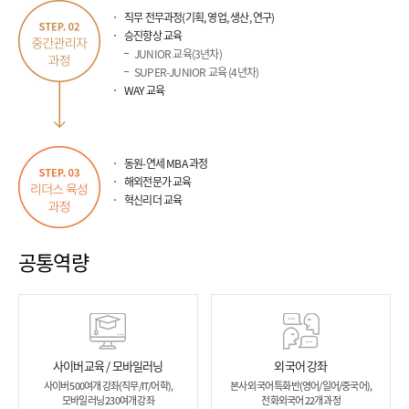
운
직무 전무과정(기획, 영업, 생산, 연구)
것
승진향상 교육
을
JUNIOR 교육(3년차)
추
SUPER-JUNIOR 교육 (4년차)
구
WAY 교육
하
고
도
동원-연세 MBA 과정
전
해외전문가 교육
하
혁신리더 교육
는
사
공통역량
람
창
조-
창
조
사이버교육 / 모바일러닝
외국어 강좌
적
사이버 500여개 강좌(직무/IT/어학),
본사 외국어 특화반(영어/일어/중국어),
이
모바일러닝 230여개 강좌
전화외국어 22개 과정