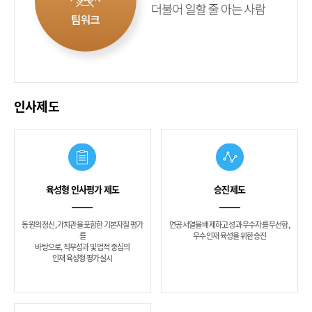
열
인사제도
성-
시
도
한
일
육성형 인사평가 제도
승진제도
에
는
반
동원의 정신, 가치관을 포함한 기본자질 평가
연공서열을 배제하고 성과 우수자를 우선함,
를
우수 인재 육성을 위한 승진
드
바탕으로, 직무성과 및 업적 중심의
시
인재 육성형 평가 실시
성
과
를