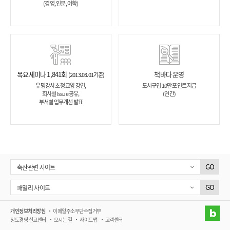
(경영, 인문, 어학)
고
행
동
력
있
는
목요세미나 1,841회
책바다 운영
(2013.03.01기준)
사
유명강사 초청 교양 강연,
도서구입 10만 포인트 지급
람
회사별 Issue 공유,
(연간)
부서별 업무개선 발표
팀
워
크-
팀
워
크
GO
축산관련 사이트
를
GO
패밀리 사이트
중
시
블
개인정보처리방침
이메일주소무단수집거부
하
정도경영 신고센터
오시는 길
사이트맵
고객센터
고