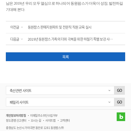
남은 2019년 우리 모두 열심으로 하나되어 동원팜스가 더욱더 성장, 발전하길
기대해 본다.
이전글
동원팜스 판매지원파트 및 전문직 직원 교육 실시
다음글
2019년 동원팜스 가족의 더위 극복을 위한 하절기 특별 보강 사료 공급
목록
GO
축산관련 사이트
GO
패밀리 사이트
블
개인정보처리방침
이메일주소무단수집거부
정도경영 신고센터
오시는 길
사이트맵
고객센터
충청남도 논산시 가야곡면 동안로 1281 동원팜스㈜