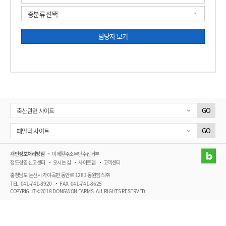
중분류 선택
담당자 보기
GO
축산관련 사이트
GO
패밀리 사이트
블
개인정보처리방침
이메일주소무단수집거부
정도경영 신고센터
오시는 길
사이트맵
고객센터
충청남도 논산시 가야곡면 동안로 1281 동원팜스㈜
TEL. 041-741-8920
FAX. 041-741-8625
COPYRIGHT ©2018 DONGWON FARMS. ALL RIGHTS RESERVED